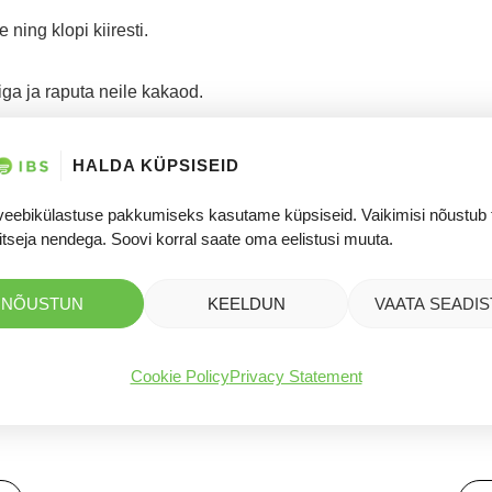
 ning klopi kiiresti.
ga ja raputa neile kakaod.
0–200 ºC juures 10 minutit.
HALDA KÜPSISEID
ta üks minut ja seejärel eemalda vormidest.
veebikülastuse pakkumiseks kasutame küpsiseid. Vaikimisi nõustub 
itseja nendega. Soovi korral saate oma eelistusi muuta.
NÕUSTUN
KEELDUN
VAATA SEADIS
sid ja vadakuvalgu isolaadi pulbrit.
 võid või gheed.
Cookie Policy
Privacy Statement