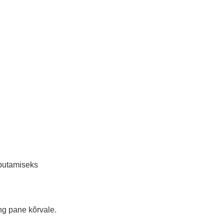
aputamiseks
ng pane kõrvale.
.