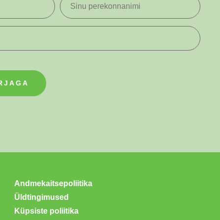
Andmekaitsepoliitika
Üldtingimused
Küpsiste poliitika