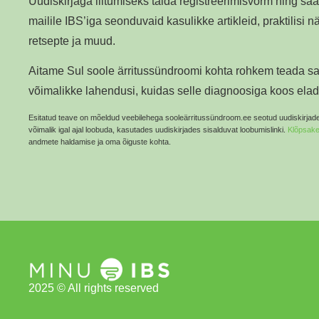
Uudiskirjaga liitumiseks täida registreerimisvorm ning sa
mailile IBS’iga seonduvaid kasulikke artikleid, praktilis
retsepte ja muud.
Aitame Sul soole ärritussündroomi kohta rohkem teada 
võimalikke lahendusi, kuidas selle diagnoosiga koos ela
Esitatud teave on mõeldud veebilehega sooleärritussündroom.ee seotud uudiskirjade
võimalik igal ajal loobuda, kasutades uudiskirjades sisalduvat loobumislinki.
Klõpsake
andmete haldamise ja oma õiguste kohta.
2025 © All rights reserved