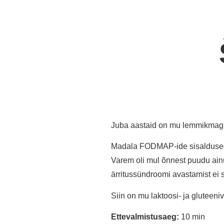
Juba aastaid on mu lemmikmagust
Madala FODMAP-ide sisalduse
Varem oli mul õnnest puudu ainu
ärritussündroomi avastamist ei 
Siin on mu laktoosi- ja glutee
Ettevalmistusaeg:
10 min