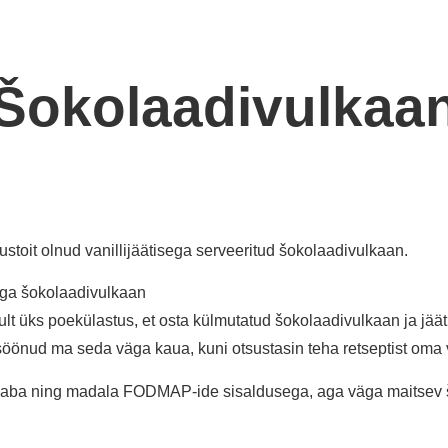
Šokolaadivulkaa
oit olnud vanillijäätisega serveeritud šokolaadivulkaan.
ga šokolaadivulkaan
lt üks poekülastus, et osta külmutatud šokolaadivulkaan ja jäät
söönud ma seda väga kaua, kuni otsustasin teha retseptist oma 
nivaba ning madala FODMAP-ide sisaldusega, aga väga maitsev 