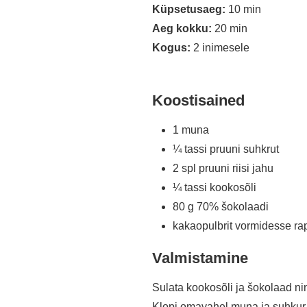
Küpsetusaeg:
10 min
Aeg kokku:
20 min
Kogus:
2 inimesele
Koostisained
1 muna
¼ tassi pruuni suhkrut
2 spl pruuni riisi jahu
¼ tassi kookosõli
80 g 70% šokolaadi
kakaopulbrit vormidesse r
Valmistamine
Sulata kookosõli ja šokolaad ni
Klopi omavahel muna ja suhkur