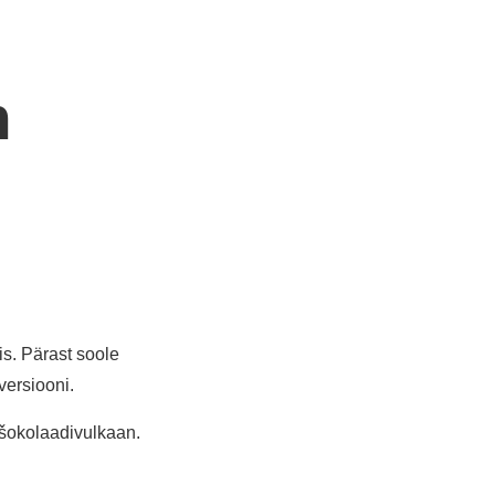
n
is. Pärast soole
versiooni.
šokolaadivulkaan.