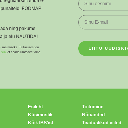
ad regulaarselt enda e-
i näpunäiteid, FODMAP
saada ning pakume
da ja elu NAUTIDA!
 saatmiseks. Tellimusest on
 siin
, et saada lisateavet oma
Esileht
Toitumine
Küsimustik
Nõuanded
Kõik IBS’ist
Teaduslikud viited