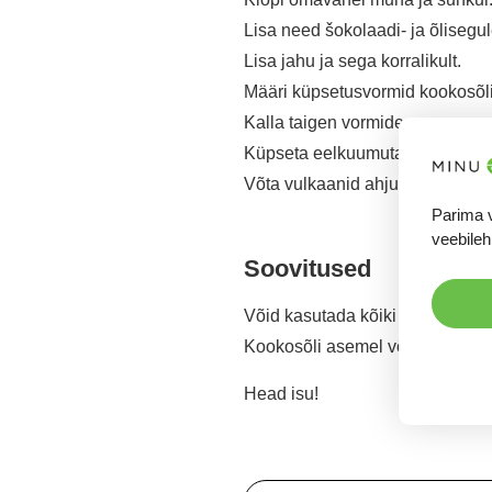
Lisa need šokolaadi- ja õlisegule
Lisa jahu ja sega korralikult.
Määri küpsetusvormid kookosõli
Kalla taigen vormidesse.
Küpseta eelkuumutatud ahjus 19
Võta vulkaanid ahjust välja, oo
Parima 
veebileh
Soovitused
Võid kasutada kõiki lubatud jahu
Kookosõli asemel võid kasutada
Head isu!